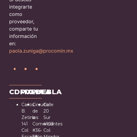
integrarte
como
proveedor,
comparte tu
información
en:
paola.zuniga@procomin.mx
CDMX
PUEBLA
PUEBLA
Carlos
Circuito
Calle
B.
de
20
Zetina
los
Sur
141
Comerciantes
4103
Col.
#36-
Col.
Escandón
38
Mirador,