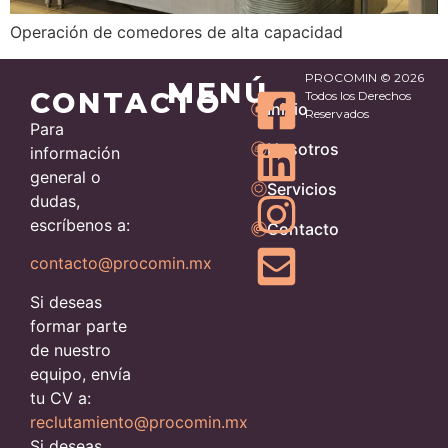
Operación de comedores de alta capacidad
PROCOMIN © 2026
MENÚ
CONTACTO
Todos los Derechos
Inicio
Reservados
Para
Nosotros
información
general o
Servicios
dudas,
escríbenos a:
Contacto
contacto@procomin.mx
Si deseas
formar parte
de nuestro
equipo, envía
tu CV a:
reclutamiento@procomin.mx
Si deseas